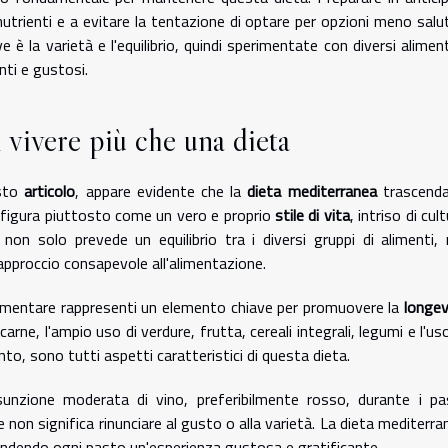
 nutrienti e a evitare la tentazione di optare per opzioni meno salut
è la varietà e l'equilibrio, quindi sperimentate con diversi aliment
nti e gustosi.
vivere più che una dieta
esto
articolo
, appare evidente che la
dieta mediterranea
trascenda
nfigura piuttosto come un vero e proprio
stile di vita
, intriso di cul
, non solo prevede un equilibrio tra i diversi gruppi di alimenti,
approccio consapevole all'alimentazione.
alimentare rappresenti un elemento chiave per promuovere la
longev
arne, l'ampio uso di verdure, frutta, cereali integrali, legumi e l'uso
nto, sono tutti aspetti caratteristici di questa dieta.
unzione moderata di vino, preferibilmente rosso, durante i pas
e non significa rinunciare al gusto o alla varietà. La dieta mediterra
endendo ogni pasto un'esperienza gustosa e gratificante.