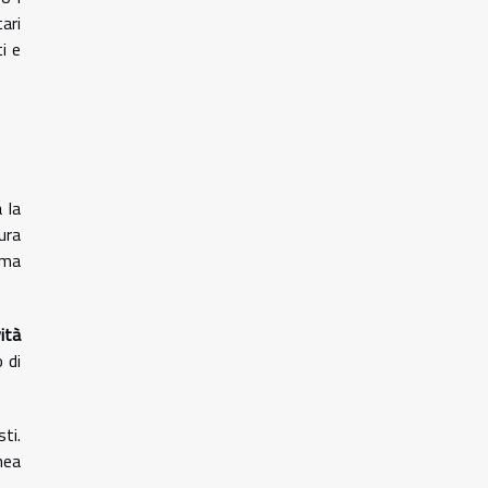
ari
i e
 la
tura
 ma
ità
 di
ti.
nea