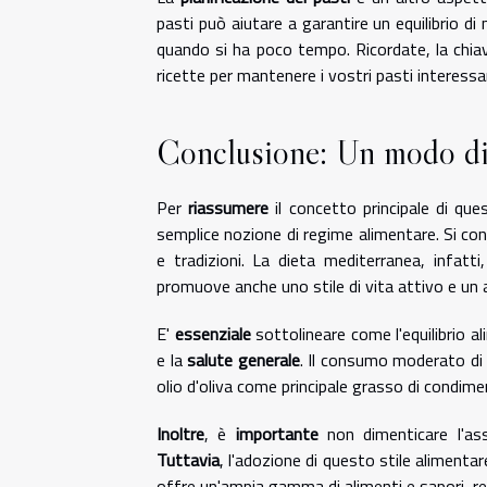
pasti può aiutare a garantire un equilibrio di
quando si ha poco tempo. Ricordate, la chiave 
ricette per mantenere i vostri pasti interessa
Conclusione: Un modo di 
Per
riassumere
il concetto principale di qu
semplice nozione di regime alimentare. Si co
e tradizioni. La dieta mediterranea, infatti
promuove anche uno stile di vita attivo e un 
E'
essenziale
sottolineare come l'equilibrio 
e la
salute generale
. Il consumo moderato di c
olio d'oliva come principale grasso di condime
Inoltre
, è
importante
non dimenticare l'ass
Tuttavia
, l'adozione di questo stile alimentar
offre un'ampia gamma di alimenti e sapori, r