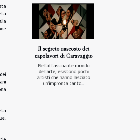
sta
eta
lla
one
Il segreto nascosto dei
capolavori di Caravaggio
Nell'affascinante mondo
dell'arte, esistono pochi
dei
artisti che hanno lasciato
ani
un'impronta tanto...
ona
eta
ue,
tie