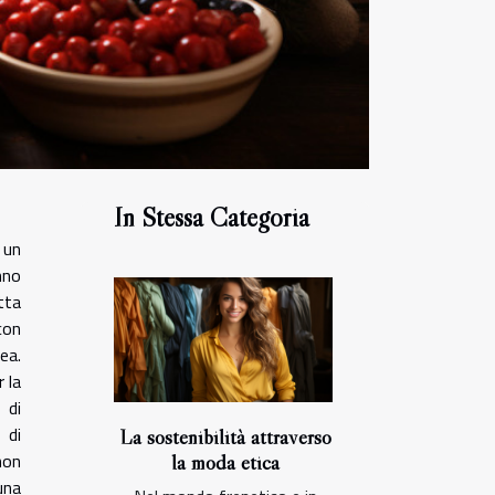
In Stessa Categoria
 un
nno
tta
con
ea.
 la
 di
 di
La sostenibilità attraverso
non
la moda etica
una