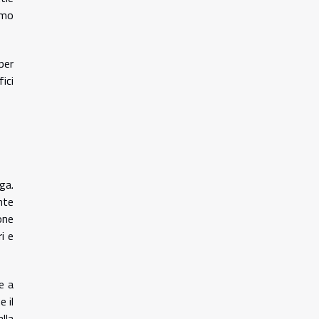
umo
per
ici
ga.
nte
one
i e
e a
 il
lla