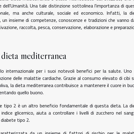
le dell'Umanità. Una tale distinzione sottolinea l'importanza di que
nale, ma anche culturale, sociale ed economico. Infatti, la di
, un insieme di competenze, conoscenze e tradizioni che vanno da
oltivazione, raccolta, pesca, conservazione, elaborazione e preparazi
a dieta mediterranea
lo internazionale per i suoi notevoli benefici per la salute. Uno 
nzione delle malattie cardiache. Grazie al consumo elevato di cibi s
oliva, la dieta mediterranea contribuisce a mantenere il cuore in bu
mentando quello buono.
bete tipo 2 è un altro beneficio fondamentale di questa dieta. La di
ndice glicemico, aiuta a controllare i livelli di zucchero nel sang
 diabete tipo 2.
ratterizzata da un insieme di fattori di rischio per le malat