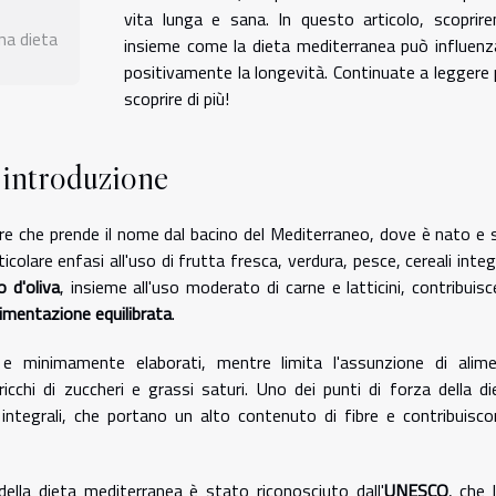
vita lunga e sana. In questo articolo, scoprir
na dieta
insieme come la dieta mediterranea può influenz
positivamente la longevità. Continuate a leggere 
scoprire di più!
'introduzione
e che prende il nome dal bacino del Mediterraneo, dove è nato e s
olare enfasi all'uso di frutta fresca, verdura, pesce, cereali integr
o d'oliva
, insieme all'uso moderato di carne e latticini, contribuisc
limentazione equilibrata
.
i e minimamente elaborati, mentre limita l'assunzione di alime
cchi di zuccheri e grassi saturi. Uno dei punti di forza della di
 integrali, che portano un alto contenuto di fibre e contribuisco
 della dieta mediterranea è stato riconosciuto dall'
UNESCO
, che 