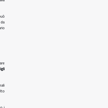
può
 da
rio
tare
igli
ali
lto
o i