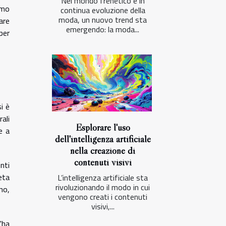
Nel mondo frenetico e in
emo
continua evoluzione della
moda, un nuovo trend sta
are
emergendo: la moda...
per
i è
ali
Esplorare l'uso
e a
dell'intelligenza artificiale
nella creazione di
contenuti visivi
nti
eta
L’intelligenza artificiale sta
rivoluzionando il modo in cui
no,
vengono creati i contenuti
visivi,...
l'ha