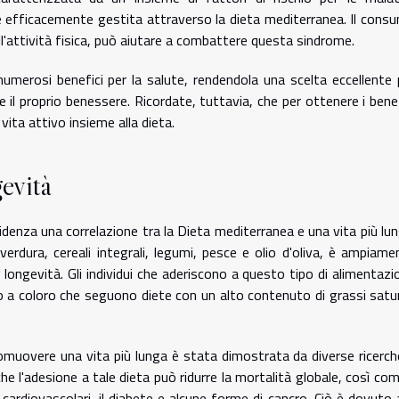
ere efficacemente gestita attraverso la dieta mediterranea. Il cons
all'attività fisica, può aiutare a combattere questa sindrome.
numerosi benefici per la salute, rendendola una scelta eccellente 
 e il proprio benessere. Ricordate, tuttavia, che per ottenere i benef
ita attivo insieme alla dieta.
evità
denza una correlazione tra la Dieta mediterranea e una vita più lun
verdura, cereali integrali, legumi, pesce e olio d'oliva, è ampiame
 longevità. Gli individui che aderiscono a questo tipo di alimentazi
to a coloro che seguono diete con un alto contenuto di grassi satur
omuovere una vita più lunga è stata dimostrata da diverse ricerch
he l'adesione a tale dieta può ridurre la mortalità globale, così come
cardiovascolari, il diabete e alcune forme di cancro. Ciò è dovuto a