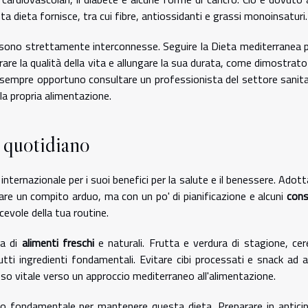
ta dieta fornisce, tra cui fibre, antiossidanti e grassi monoinsaturi.
tà sono strettamente interconnesse. Seguire la Dieta mediterranea 
are la qualità della vita e allungare la sua durata, come dimostrato
è sempre opportuno consultare un professionista del settore sanita
la propria alimentazione.
 quotidiano
 internazionale per i suoi benefici per la salute e il benessere. Adot
e un compito arduo, ma con un po' di pianificazione e alcuni
cons
cevole della tua routine.
ta di
alimenti freschi
e naturali. Frutta e verdura di stagione, cere
tutti ingredienti fondamentali. Evitare cibi processati e snack ad a
sso vitale verso un approccio mediterraneo all'alimentazione.
o fondamentale per mantenere questa dieta. Preparare in anticip